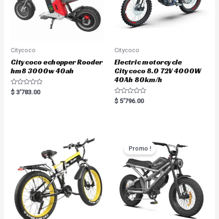
Citycoco
Citycoco
Citycoco echopper Rooder
Electric motorcycle
hm8 3000w 40ah
Citycoco 8.0 72V 4000W
40Ah 80km/h
R
$
3'783.00
a
R
$
5'796.00
t
a
e
t
d
e
0
d
o
0
u
o
t
u
o
t
Promo !
f
o
5
f
5