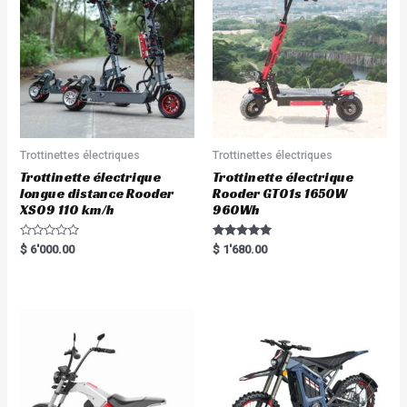
Trottinettes électriques
Trottinettes électriques
Trottinette électrique
Trottinette électrique
longue distance Rooder
Rooder GT01s 1650W
XS09 110 km/h
960Wh
R
Rated
$
6'000.00
$
1'680.00
a
5.00
t
out of 5
e
d
0
o
u
t
o
f
5