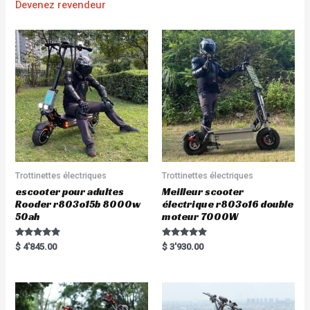
Devenez revendeur
Trottinettes électriques
Trottinettes électriques
escooter pour adultes
Meilleur scooter
Rooder r803o15b 8000w
électrique r803o16 double
50ah
moteur 7000W
Rated
Rated
$
4'845.00
$
3'930.00
5.00
5.00
out of 5
out of 5