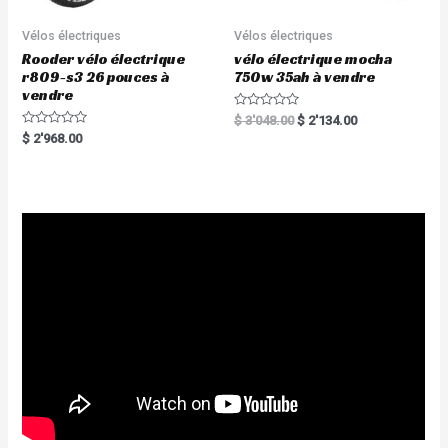
Vélos électriques
Vélos électriques
Rooder vélo électrique
vélo électrique mocha
r809-s3 26 pouces à
750w 35ah à vendre
vendre
R
$
3'048.00
$
2'134.00
a
R
$
2'968.00
t
a
e
t
d
e
0
d
o
0
u
o
t
u
o
t
f
o
5
f
5