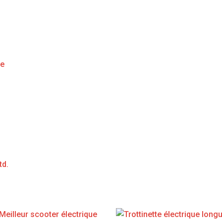
ge
td.