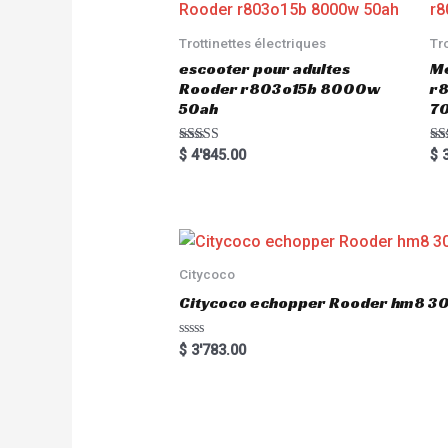
Trottinettes électriques
Tr
escooter pour adultes
Me
Rooder r803o15b 8000w
r8
50ah
7
Rated
Ra
$
4'845.00
$
3
5.00
5.
out of 5
out
Citycoco
Citycoco echopper Rooder hm8 
R
$
3'783.00
a
t
e
d
0
o
u