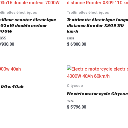
ottinettes électriques
Trottinettes électriques
illeur scooter électrique
Trottinette électrique long
03o16 double moteur
distance Rooder XS09 110
000W
km/h
ted
R
'930.00
$
6'000.00
00
a
 of 5
t
e
d
0
o
u
t
o
f
5
Citycoco
3000w 40ah
Electric motorcycle Cityc
R
$
5'796.00
a
t
e
d
0