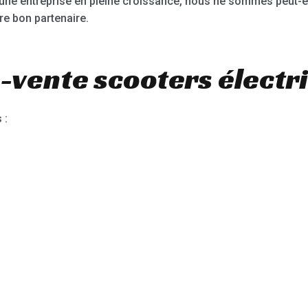
jeune entreprise en pleine croissance, nous ne sommes peut-ê
re bon partenaire.
-vente scooters électr
 :