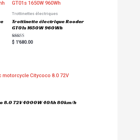
Trottinettes électriques
ue
Trottinette électrique Rooder
GT01s 1650W 960Wh
Rated
$
1'680.00
5.00
out of 5
oco 8.0 72V 4000W 40Ah 80km/h