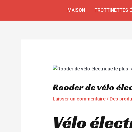
Aller
Navigation
MAISON
TROTTINETTES 
au
de
contenu
l’article
Rooder de vélo éle
Laisser un commentaire
/
Des produ
Vélo élect