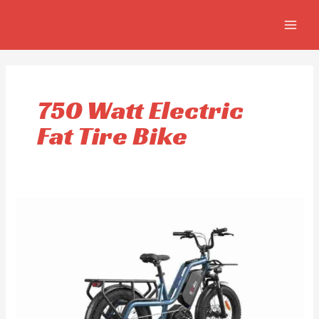
Aller
MAIN
au
MEN
contenu
750 Watt Electric
Fat Tire Bike