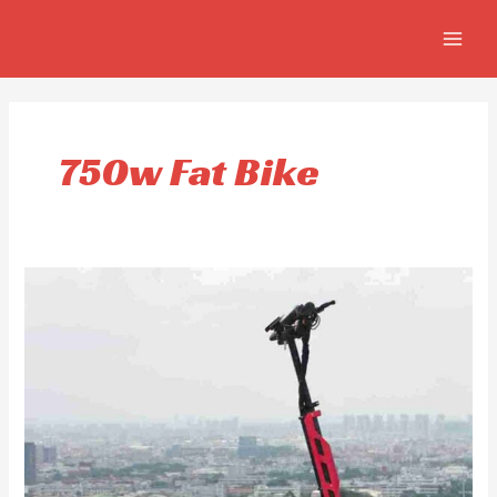
Aller
MAIN
au
MEN
contenu
750w Fat Bike