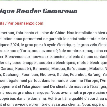
trique Rooder Cameroun
its
/ Par
onanaenzo.com
meroun, fabricants et usine de Chine. Nos installations bien 
duction nous permettent de garantir la satisfaction totale de n
riques 2024, le gros pneu à cycle électrique, le gros vélo électr
dre de nos efforts, nous avons déjà de nombreux magasins e
er. Bienvenue aux nouveaux et anciens clients à nous contact
r city coco chopper, scooters électriques, motos électriques
, Garoua, Kousséri, Bamenda, Maroua, Bafoussam, Mokolo, N
 Dschang , Foumban, Ebolowa, Guider, Foumbot, Bafang, Ya
ent également partout dans le monde, comme l’Europe, l’Amér
oppement et l’élargissement De clients de masse à l’étranger
ombreuses grandes marques. Nous avons notre propre usine 
opérées dans le domaine. Adhérant à la qualité d’abord, au 
oût et un service de première classe aux clients. Nous espéron