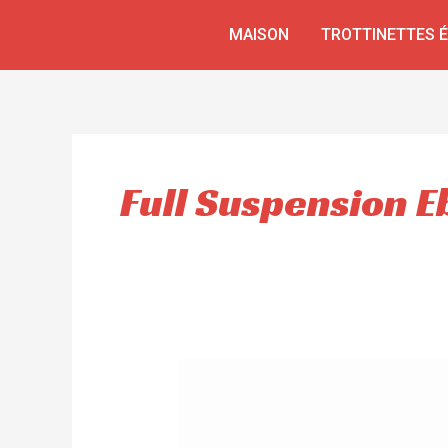
Aller
MAISON
TROTTINETTES 
au
contenu
Full Suspension E