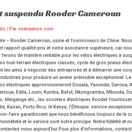
out suspendu Rooder Cameroun
its
/ Par
onanaenzo.com
ète – Rooder Cameroun, usine et fournisseurs de Chine. No
nt rapport qualité-prix et notre assistance supérieure, car 
e ferons de manière rentable pour les vélos électriques à sus
los tout-terrain électriques classés, cycle de gros pneus élec
t les amis à négocier des entreprises et à démarrer une coo
industries pour produire un avenir prévisible exceptionnel. L
élos électriques approvisionneront Douala, Yaoundé, Garoua,
rtoua, Edéa, Loum, Kumba, Bafut, Nkongsamba, Mbouda, Dsc
 Meiganga etc., les scooters électriques Rooder fournissen
ie, Kazan, Porto Rico, le Kenya, l’Éthiopie. service exceptio
savoir-faire garantissent que nous bénéficions toujours de la 
’honnêteté et le service sont notre principe. Notre fidélité e
ontactez-nous aujourd’hui Pour plus d’informations, contac