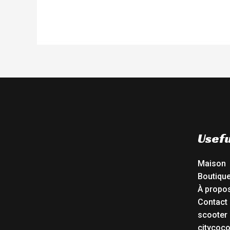
Usefu
Maison
Boutiqu
À propo
Contact
scooter 
citycoc