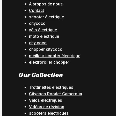
À propos de nous
Contact
scooter électrique
citycoco
vélo électrique
moto électrique
city coco
chopper citycoco
meilleur scooter électrique
elektroroller chopper
Our Collection
Trottinettes électriques
Citycoco Rooder Cameroun
Vélos électriques
Vidéos de révision
scooters électriques