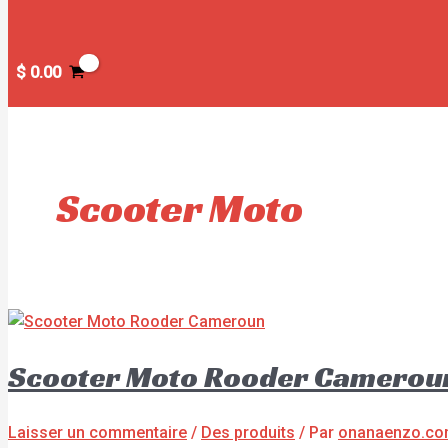
$
0.00
Scooter Moto
Scooter Moto Rooder Camerou
Laisser un commentaire
/
Des produits
/ Par
onanaenzo.c