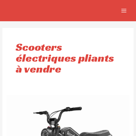
Aller
MAIN
au
MEN
contenu
Scooters
électriques pliants
à vendre