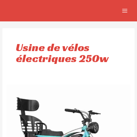
Aller
MAIN
au
MEN
contenu
Usine de vélos
électriques 250w