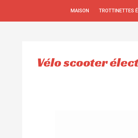
Aller
MAISON
TROTTINETTES 
au
contenu
Vélo scooter élec