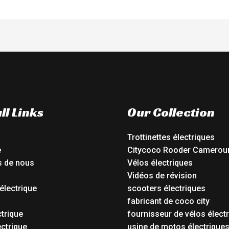
ll Links
Our Collection
Trottinettes électriques
e
Citycoco Rooder Camerou
s de nous
Vélos électriques
Vidéos de révision
électrique
scooters électriques
o
fabricant de coco city
ctrique
fournisseur de vélos élect
ctrique
usine de motos électrique