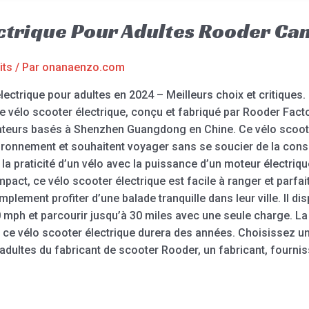
lectrique Pour Adultes Rooder C
its
/ Par
onanaenzo.com
lectrique pour adultes en 2024 – Meilleurs choix et critiques
 le vélo scooter électrique, conçu et fabriqué par Rooder Facto
ateurs basés à Shenzhen Guangdong en Chine. Ce vélo scooter
vironnement et souhaitent voyager sans se soucier de la con
 la praticité d’un vélo avec la puissance d’un moteur électriqu
ct, ce vélo scooter électrique est facile à ranger et parfait
mplement profiter d’une balade tranquille dans leur ville. Il d
0 mph et parcourir jusqu’à 30 miles avec une seule charge. La 
 ce vélo scooter électrique durera des années. Choisissez un
 adultes du fabricant de scooter Rooder, un fabricant, fourni