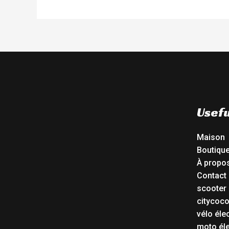
Usefu
Maison
Boutiqu
À propo
Contact
scooter 
citycoc
vélo éle
moto éle