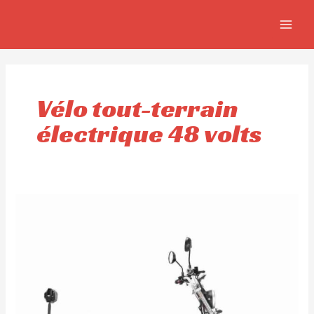
Aller
MAIN
au
MEN
contenu
Vélo tout-terrain
électrique 48 volts