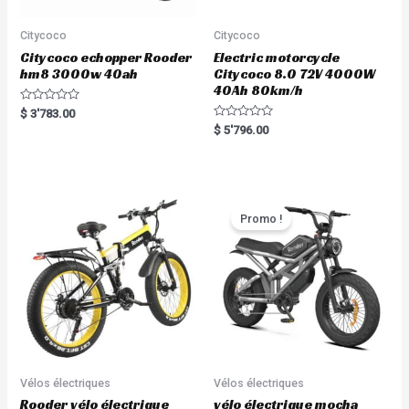
Citycoco
Citycoco
Citycoco echopper Rooder
Electric motorcycle
hm8 3000w 40ah
Citycoco 8.0 72V 4000W
40Ah 80km/h
R
$
3'783.00
a
R
$
5'796.00
t
a
e
t
d
e
0
d
o
0
u
o
t
u
o
t
Promo !
f
o
5
f
5
Vélos électriques
Vélos électriques
Rooder vélo électrique
vélo électrique mocha