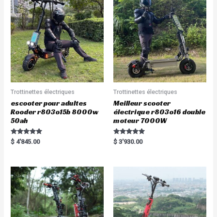
Trottinettes électriques
Trottinettes électriques
escooter pour adultes
Meilleur scooter
Rooder r803o15b 8000w
électrique r803o16 double
50ah
moteur 7000W
Rated
Rated
$
4'845.00
$
3'930.00
5.00
5.00
out of 5
out of 5