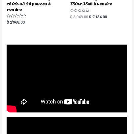
r809-s3 26 pouces à
750w 35ah à vendre
vendre
R
$
3'048.00
$
2'134.00
a
R
$
2'968.00
t
a
e
t
d
e
0
d
o
0
u
o
t
u
o
t
f
o
5
f
5