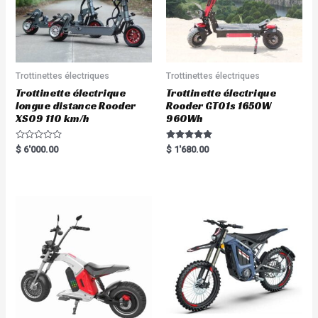
Trottinettes électriques
Trottinettes électriques
Trottinette électrique
Trottinette électrique
longue distance Rooder
Rooder GT01s 1650W
XS09 110 km/h
960Wh
R
Rated
$
6'000.00
$
1'680.00
a
5.00
t
out of 5
e
d
0
o
u
t
o
f
5