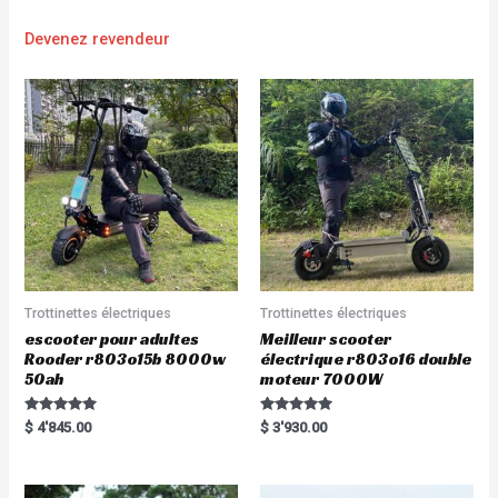
Devenez revendeur
Trottinettes électriques
Trottinettes électriques
escooter pour adultes
Meilleur scooter
Rooder r803o15b 8000w
électrique r803o16 double
50ah
moteur 7000W
Rated
Rated
$
4'845.00
$
3'930.00
5.00
5.00
out of 5
out of 5