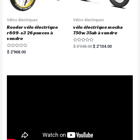
Vélos électriques
Vélos électriques
Rooder vélo électrique
vélo électrique mocha
r809-s3 26 pouces à
750w 35ah à vendre
vendre
R
$
3'048.00
$
2'134.00
a
R
$
2'968.00
t
a
e
t
d
e
0
d
o
0
u
o
t
u
o
t
f
o
5
f
5