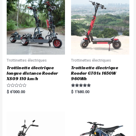
Trottinettes électriques
Trottinettes électriques
Trottinette électrique
Trottinette électrique
longue distance Rooder
Rooder GT01s 1650W
XS09 110 km/h
960Wh
R
Rated
$
6'000.00
$
1'680.00
a
5.00
t
out of 5
e
d
0
o
u
t
o
f
5