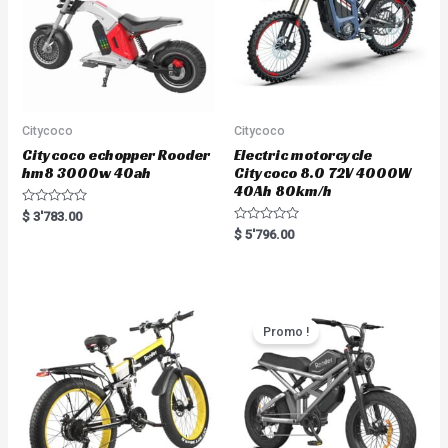
Citycoco
Citycoco
Citycoco echopper Rooder
Electric motorcycle
hm8 3000w 40ah
Citycoco 8.0 72V 4000W
40Ah 80km/h
R
$
3'783.00
a
R
$
5'796.00
t
a
e
t
d
e
0
d
o
0
u
o
t
u
o
t
Promo !
f
o
5
f
5