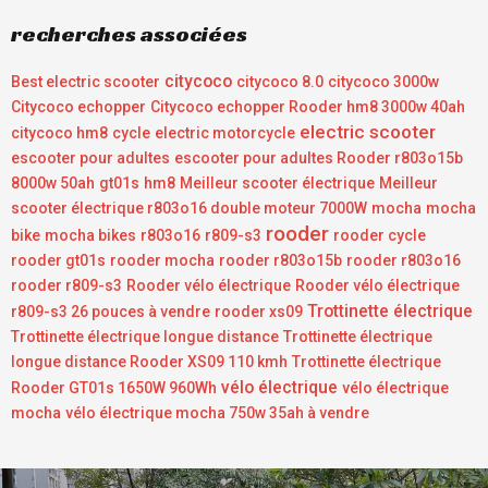
recherches associées
citycoco
Best electric scooter
citycoco 8.0
citycoco 3000w
Citycoco echopper
Citycoco echopper Rooder hm8 3000w 40ah
electric scooter
citycoco hm8
cycle
electric motorcycle
escooter pour adultes
escooter pour adultes Rooder r803o15b
8000w 50ah
gt01s
hm8
Meilleur scooter électrique
Meilleur
scooter électrique r803o16 double moteur 7000W
mocha
mocha
rooder
bike
mocha bikes
r803o16
r809-s3
rooder cycle
rooder gt01s
rooder mocha
rooder r803o15b
rooder r803o16
rooder r809-s3
Rooder vélo électrique
Rooder vélo électrique
Trottinette électrique
r809-s3 26 pouces à vendre
rooder xs09
Trottinette électrique longue distance
Trottinette électrique
longue distance Rooder XS09 110 kmh
Trottinette électrique
vélo électrique
Rooder GT01s 1650W 960Wh
vélo électrique
mocha
vélo électrique mocha 750w 35ah à vendre