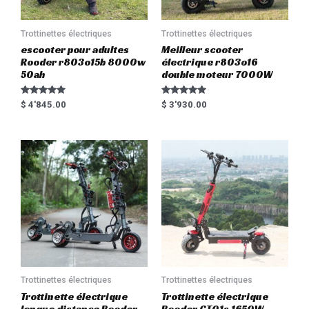
Trottinettes électriques
Trottinettes électriques
escooter pour adultes
Meilleur scooter
Rooder r803o15b 8000w
électrique r803o16
50ah
double moteur 7000W
Rated
Rated
$
4'845.00
$
3'930.00
5.00
5.00
out of 5
out of 5
Trottinettes électriques
Trottinettes électriques
Trottinette électrique
Trottinette électrique
longue distance Rooder
Rooder GT01s 1650W