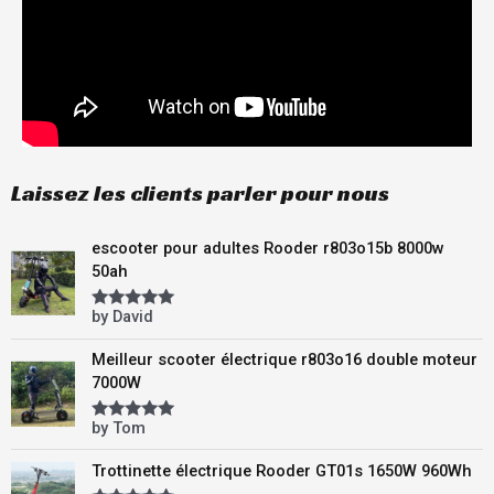
Laissez les clients parler pour nous
escooter pour adultes Rooder r803o15b 8000w
50ah
by David
Rated
5
out
of 5
Meilleur scooter électrique r803o16 double moteur
7000W
by Tom
Rated
5
out
of 5
Trottinette électrique Rooder GT01s 1650W 960Wh