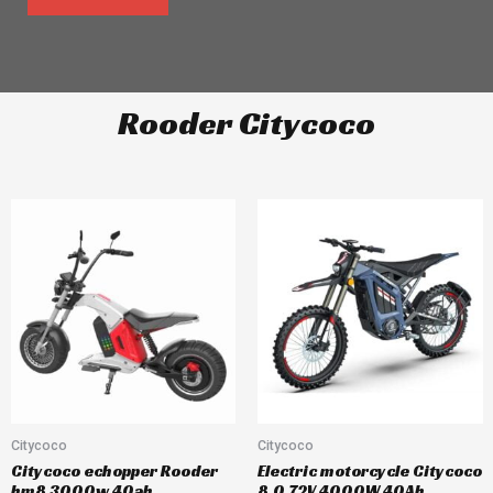
Rooder Citycoco
Citycoco
Citycoco
Citycoco echopper Rooder
Electric motorcycle Citycoco
hm8 3000w 40ah
8.0 72V 4000W 40Ah