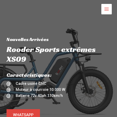
Aller
MAI
au
MEN
contenu
Nouvelles Arrivées
Rooder Sports extrêmes
XS09
Caractéristiques:
Cadre usiné CNC
Moteur à courroie 10 000 W
Batterie 72v 40ah 110km/h
WHATSAPP