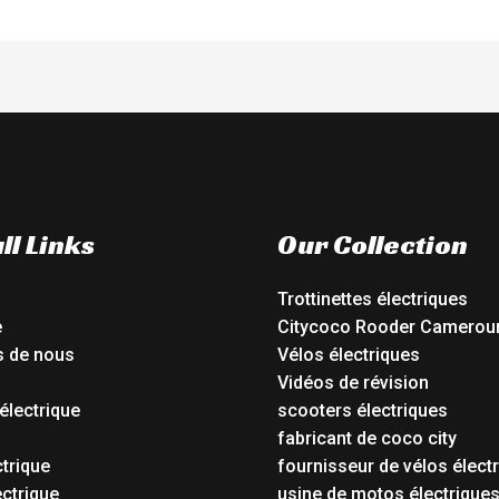
ll Links
Our Collection
Trottinettes électriques
e
Citycoco Rooder Camerou
s de nous
Vélos électriques
Vidéos de révision
électrique
scooters électriques
o
fabricant de coco city
ctrique
fournisseur de vélos élect
ctrique
usine de motos électrique