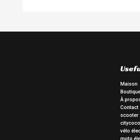
Usefu
Maison
Boutiqu
À propo
Contact
scooter 
citycoc
vélo éle
moto éle