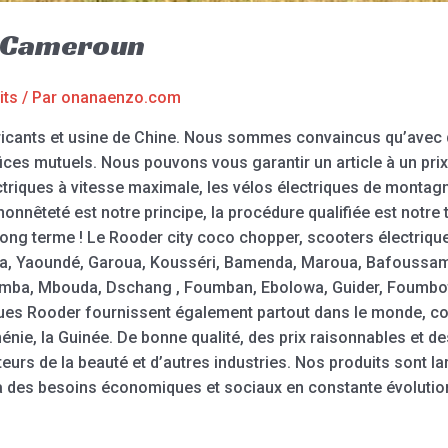
r Cameroun
its
/ Par
onanaenzo.com
icants et usine de Chine. Nous sommes convaincus qu’avec d
ces mutuels. Nous pouvons vous garantir un article à un prix 
triques à vitesse maximale, les vélos électriques de montagne
onnêteté est notre principe, la procédure qualifiée est notre tr
e long terme ! Le Rooder city coco chopper, scooters électriqu
la, Yaoundé, Garoua, Kousséri, Bamenda, Maroua, Bafoussa
mba, Mbouda, Dschang , Foumban, Ebolowa, Guider, Foumbo
ques Rooder fournissent également partout dans le monde, co
ménie, la Guinée. De bonne qualité, des prix raisonnables et d
teurs de la beauté et d’autres industries. Nos produits sont
e à des besoins économiques et sociaux en constante évolutio