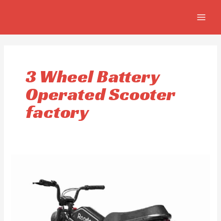
Aller
MAIN
au
MEN
contenu
3 Wheel Battery
Operated Scooter
factory