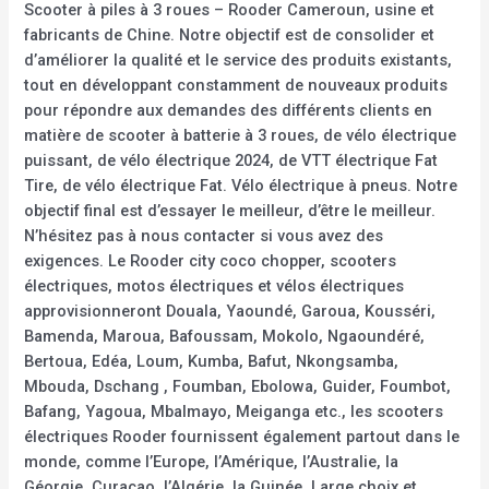
Scooter à piles à 3 roues – Rooder Cameroun, usine et
fabricants de Chine. Notre objectif est de consolider et
d’améliorer la qualité et le service des produits existants,
tout en développant constamment de nouveaux produits
pour répondre aux demandes des différents clients en
matière de scooter à batterie à 3 roues, de vélo électrique
puissant, de vélo électrique 2024, de VTT électrique Fat
Tire, de vélo électrique Fat. Vélo électrique à pneus. Notre
objectif final est d’essayer le meilleur, d’être le meilleur.
N’hésitez pas à nous contacter si vous avez des
exigences. Le Rooder city coco chopper, scooters
électriques, motos électriques et vélos électriques
approvisionneront Douala, Yaoundé, Garoua, Kousséri,
Bamenda, Maroua, Bafoussam, Mokolo, Ngaoundéré,
Bertoua, Edéa, Loum, Kumba, Bafut, Nkongsamba,
Mbouda, Dschang , Foumban, Ebolowa, Guider, Foumbot,
Bafang, Yagoua, Mbalmayo, Meiganga etc., les scooters
électriques Rooder fournissent également partout dans le
monde, comme l’Europe, l’Amérique, l’Australie, la
Géorgie, Curaçao, l’Algérie, la Guinée. Large choix et