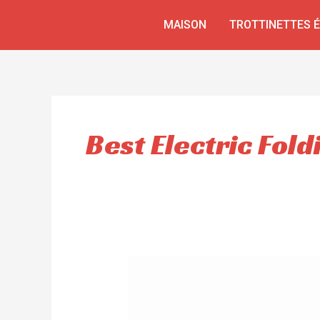
Aller
MAISON
TROTTINETTES 
au
contenu
Best Electric Fol