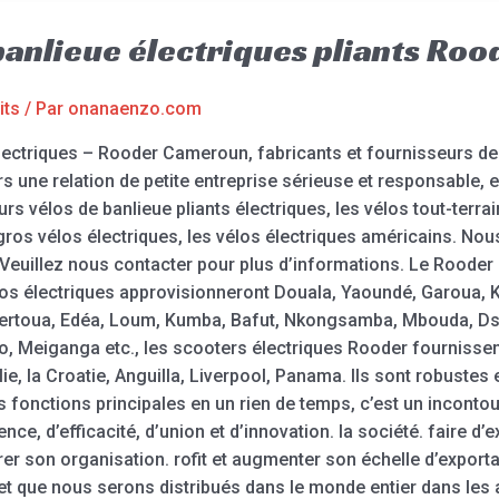
 banlieue électriques pliants R
its
/ Par
onanaenzo.com
électriques – Rooder Cameroun, fabricants et fournisseurs de C
 une relation de petite entreprise sérieuse et responsable, e
rs vélos de banlieue pliants électriques, les vélos tout-terrai
 gros vélos électriques, les vélos électriques américains. No
 Veuillez nous contacter pour plus d’informations. Le Rooder
élos électriques approvisionneront Douala, Yaoundé, Garoua,
rtoua, Edéa, Loum, Kumba, Bafut, Nkongsamba, Mbouda, Dsc
 Meiganga etc., les scooters électriques Rooder fournissen
ie, la Croatie, Anguilla, Liverpool, Panama. Ils sont robuste
 fonctions principales en un rien de temps, c’est un inconto
ence, d’efficacité, d’union et d’innovation. la société. faire d
er son organisation. rofit et augmenter son échelle d’expo
et que nous serons distribués dans le monde entier dans les 