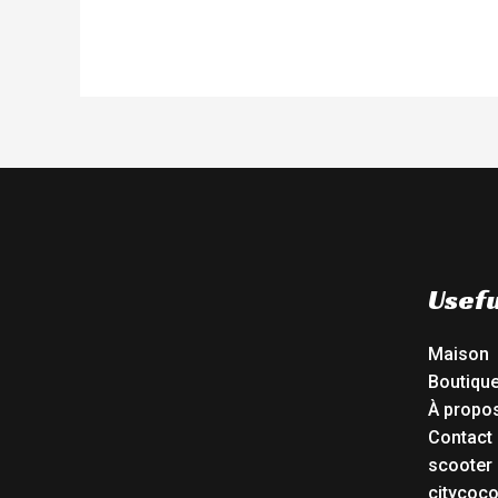
Usefu
Maison
Boutiqu
À propo
Contact
scooter 
citycoc