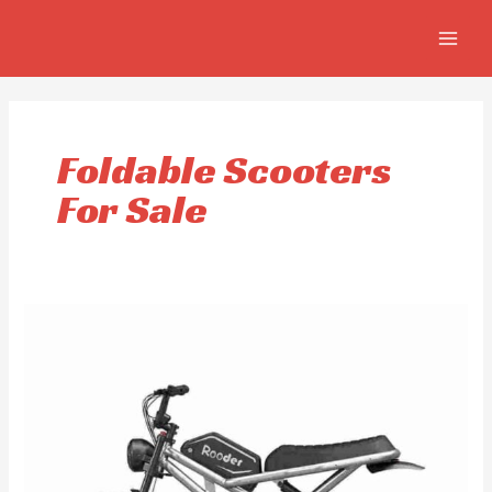
Aller
MAIN
au
MEN
contenu
Foldable Scooters
For Sale