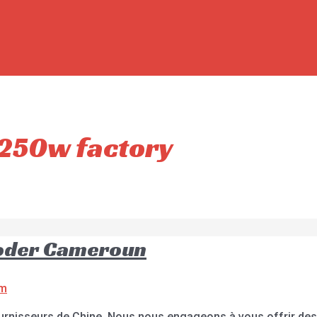
e 250w factory
ooder Cameroun
om
urnisseurs de Chine. Nous nous engageons à vous offrir des 