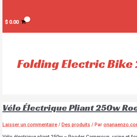
$
0.00
Folding Electric Bik
Vélo Électrique Pliant 250w R
Laisser un commentaire
/
Des produits
/ Par
onanaenzo.c
Vélo électrique pliant 250w – Rooder Cameroun, usine et fo