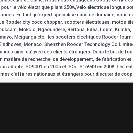
 pour le vélo électrique pliant 250w,Vélo électrique longue po
24 pouces. En tant qu’expert spécialisé dans ce domaine, nou
 Le Rooder city coco chopper, scooters électriques, motos él
foussam, Mokolo, Ngaoundéré, Bertoua, Edéa, Loum, Kumba,
ayo, Meiganga etc., les scooters électriques Rooder fourni
nde, Eindhoven, Monaco. Shenzhen Rooder Technology Co Limit
ues ainsi qu’avec des clients étrangers. Dans le but de fourn
n matière de recherche, de développement, de fabrication et
ns adopté ISO9001 en 2005 et ISO/TS16949 en 2008. Les entrep
mes d’affaires nationaux et étrangers pour discuter de coop