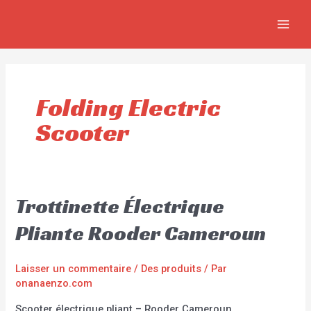
Aller
MAIN
au
MEN
contenu
Folding Electric
Scooter
Trottinette Électrique
Pliante Rooder Cameroun
Laisser un commentaire
/
Des produits
/ Par
onanaenzo.com
Scooter électrique pliant – Rooder Cameroun,