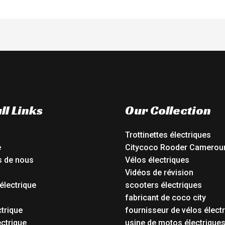
ll Links
Our Collection
Trottinettes électriques
e
Citycoco Rooder Camerou
s de nous
Vélos électriques
Vidéos de révision
électrique
scooters électriques
o
fabricant de coco city
ctrique
fournisseur de vélos élect
ctrique
usine de motos électrique