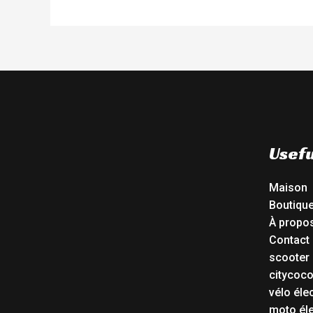
Usefu
Maison
Boutiqu
À propo
Contact
scooter 
citycoc
vélo éle
moto éle