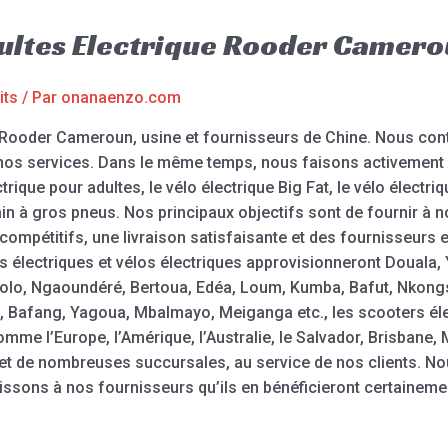
dultes Electrique Rooder Camer
its
/ Par
onanaenzo.com
 – Rooder Cameroun, usine et fournisseurs de Chine. Nous con
os services. Dans le même temps, nous faisons activement le
trique pour adultes, le vélo électrique Big Fat, le vélo électriq
errain à gros pneus. Nos principaux objectifs sont de fournir
e compétitifs, une livraison satisfaisante et des fournisseurs
s électriques et vélos électriques approvisionneront Douala,
lo, Ngaoundéré, Bertoua, Edéa, Loum, Kumba, Bafut, Nkon
 Bafang, Yagoua, Mbalmayo, Meiganga etc., les scooters él
me l’Europe, l’Amérique, l’Australie, le Salvador, Brisbane, M
et de nombreuses succursales, au service de nos clients. No
sons à nos fournisseurs qu’ils en bénéficieront certainemen