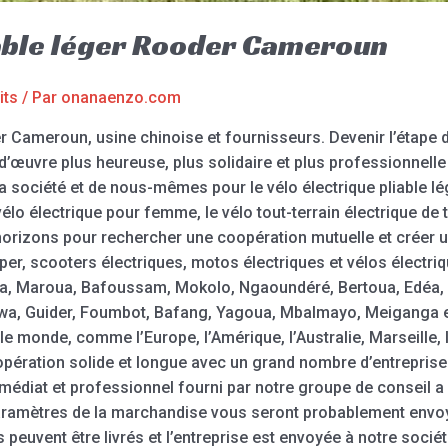
iable léger Rooder Cameroun
its
/ Par
onanaenzo.com
er Cameroun, usine chinoise et fournisseurs. Devenir l’étape 
 d’œuvre plus heureuse, plus solidaire et plus professionnelle
a société et de nous-mêmes pour le vélo électrique pliable lé
élo électrique pour femme, le vélo tout-terrain électrique de t
izons pour rechercher une coopération mutuelle et créer un a
er, scooters électriques, motos électriques et vélos électri
a, Maroua, Bafoussam, Mokolo, Ngaoundéré, Bertoua, Edéa
, Guider, Foumbot, Bafang, Yagoua, Mbalmayo, Meiganga etc
 monde, comme l’Europe, l’Amérique, l’Australie, Marseille, l
opération solide et longue avec un grand nombre d’entreprise
mmédiat et professionnel fourni par notre groupe de conseil a
paramètres de la marchandise vous seront probablement envo
 peuvent être livrés et l’entreprise est envoyée à notre socié