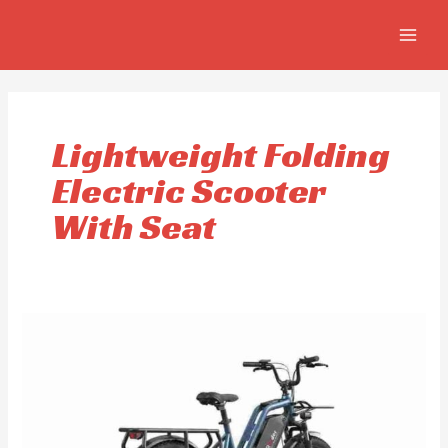
Aller
MAIN
au
MEN
contenu
Lightweight Folding
Electric Scooter
With Seat