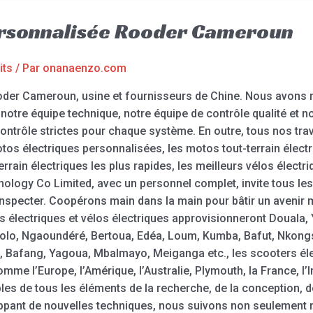
ersonnalisée Rooder Cameroun
its
/ Par
onanaenzo.com
der Cameroun, usine et fournisseurs de Chine. Nous avons n
 notre équipe technique, notre équipe de contrôle qualité et 
ntrôle strictes pour chaque système. En outre, tous nos trav
os électriques personnalisées, les motos tout-terrain électr
errain électriques les plus rapides, les meilleurs vélos élect
logy Co Limited, avec un personnel complet, invite tous les
nspecter. Coopérons main dans la main pour bâtir un avenir m
s électriques et vélos électriques approvisionneront Douala,
lo, Ngaoundéré, Bertoua, Edéa, Loum, Kumba, Bafut, Nkon
 Bafang, Yagoua, Mbalmayo, Meiganga etc., les scooters él
me l’Europe, l’Amérique, l’Australie, Plymouth, la France, l’I
de tous les éléments de la recherche, de la conception, de l
loppant de nouvelles techniques, nous suivons non seulement 