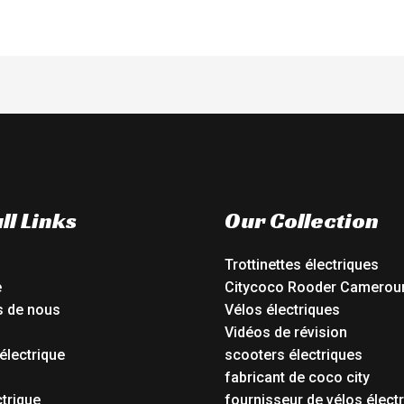
ll Links
Our Collection
Trottinettes électriques
e
Citycoco Rooder Camerou
s de nous
Vélos électriques
Vidéos de révision
électrique
scooters électriques
o
fabricant de coco city
ctrique
fournisseur de vélos élect