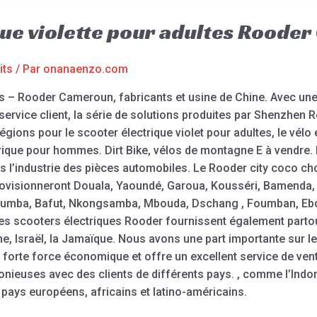
ique violette pour adultes Rood
its
/ Par
onanaenzo.com
tes – Rooder Cameroun, fabricants et usine de Chine. Avec 
t service client, la série de solutions produites par Shenzhe
ions pour le scooter électrique violet pour adultes, le vélo é
ctrique pour hommes. Dirt Bike, vélos de montagne E à vendre.
s l’industrie des pièces automobiles. Le Rooder city coco ch
pprovisionneront Douala, Yaoundé, Garoua, Kousséri, Bamend
Kumba, Bafut, Nkongsamba, Mbouda, Dschang , Foumban, Ebo
es scooters électriques Rooder fournissent également parto
erne, Israël, la Jamaïque. Nous avons une part importante su
orte force économique et offre un excellent service de vent
ieuses avec des clients de différents pays. , comme l’Indoné
 pays européens, africains et latino-américains.