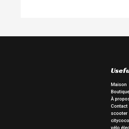
Usefu
Maison
Boutiqu
À propo
Contact
scooter 
citycoc
vélo éle