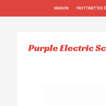
Aller
MAISON
TROTTINETTES 
au
contenu
Purple Electric S