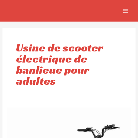
Aller
MAIN
au
MEN
contenu
Usine de scooter
électrique de
banlieue pour
adultes