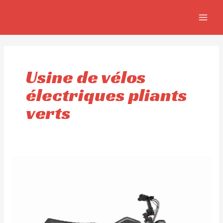
Aller
MAIN
au
MEN
contenu
Usine de vélos
électriques pliants
verts