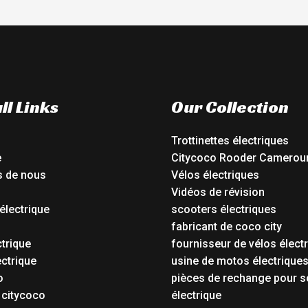
ll Links
Our Collection
Trottinettes électriques
e
Citycoco Rooder Camerou
s de nous
Vélos électriques
Vidéos de révision
électrique
scooters électriques
o
fabricant de coco city
ctrique
fournisseur de vélos élect
ctrique
usine de motos électrique
o
pièces de rechange pour s
 citycoco
électrique