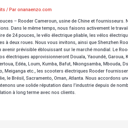
its
/ Par
onanaenzo.com
pouces – Rooder Cameroun, usine de Chine et fournisseurs. 
tions. Dans le même temps, nous faisons activement le travai
re de 24 pouces, le vélo électrique pliable, les vélos électriqu
ltes à deux roues. Nous vous invitons, ainsi que Shenzhen Ro
n avenir prévisible éblouissant sur le marché mondial. Le Ro
élos électriques approvisionneront Douala, Yaoundé, Garoua,
rtoua, Edéa, Loum, Kumba, Bafut, Nkongsamba, Mbouda, Dsc
 Meiganga etc., les scooters électriques Rooder fournissen
lie, le Brésil, Sacramento, Oman, Atlanta. Nous accordons une 
ntenons une solide réputation dans l’industrie depuis de 
elation à long terme avec nos clients.