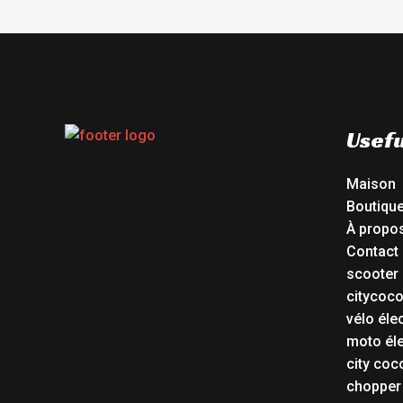
Usefu
Maison
Boutiqu
À propo
Contact
scooter 
citycoc
vélo éle
moto éle
city coc
chopper