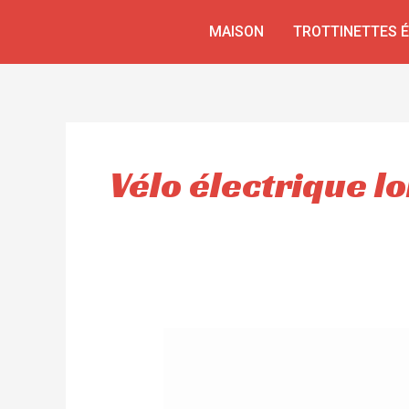
Aller
MAISON
TROTTINETTES 
au
contenu
Vélo électrique l