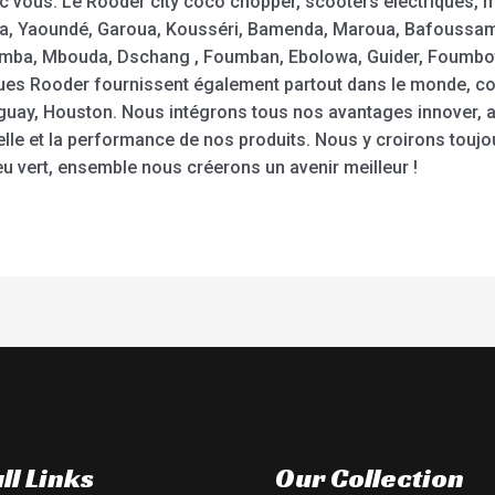
vous. Le Rooder city coco chopper, scooters électriques, mo
la, Yaoundé, Garoua, Kousséri, Bamenda, Maroua, Bafoussa
mba, Mbouda, Dschang , Foumban, Ebolowa, Guider, Foumbo
ques Rooder fournissent également partout dans le monde, co
Uruguay, Houston. Nous intégrons tous nos avantages innover, 
lle et la performance de nos produits. Nous y croirons toujou
u vert, ensemble nous créerons un avenir meilleur !
ll Links
Our Collection