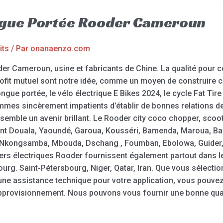
ongue Portée Rooder Cameroun
its
/ Par
onanaenzo.com
der Cameroun, usine et fabricants de Chine. La qualité pou
profit mutuel sont notre idée, comme un moyen de construire
ongue portée, le vélo électrique E Bikes 2024, le cycle Fat Tire 
ommes sincèrement impatients d’établir de bonnes relations d
semble un avenir brillant. Le Rooder city coco chopper, scoo
ront Douala, Yaoundé, Garoua, Kousséri, Bamenda, Maroua, 
, Nkongsamba, Mbouda, Dschang , Foumban, Ebolowa, Guider
ers électriques Rooder fournissent également partout dans 
bourg. Saint-Pétersbourg, Niger, Qatar, Iran. Que vous sélecti
ne assistance technique pour votre application, vous pouvez 
approvisionnement. Nous pouvons vous fournir une bonne quali