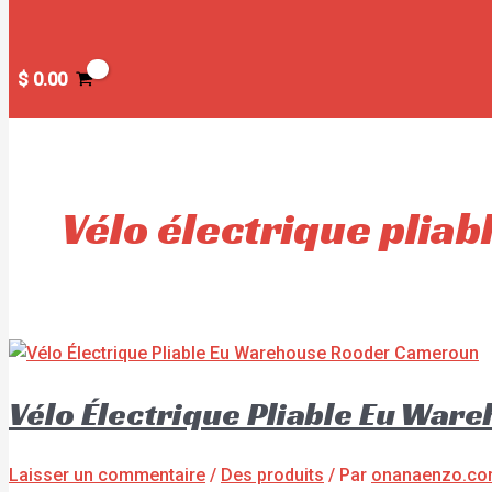
$
0.00
Vélo électrique pliab
Vélo Électrique Pliable Eu Wa
Laisser un commentaire
/
Des produits
/ Par
onanaenzo.c