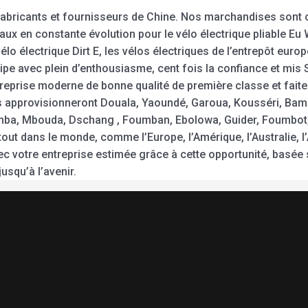
fabricants et fournisseurs de Chine. Nos marchandises sont
x en constante évolution pour le vélo électrique pliable Eu W
élo électrique Dirt E, les vélos électriques de l’entrepôt eur
quipe avec plein d’enthousiasme, cent fois la confiance et m
prise moderne de bonne qualité de première classe et faites 
ues approvisionneront Douala, Yaoundé, Garoua, Kousséri, B
ba, Mbouda, Dschang , Foumban, Ebolowa, Guider, Foumbot,
ut dans le monde, comme l’Europe, l’Amérique, l’Australie, l’A
c votre entreprise estimée grâce à cette opportunité, basée
squ’à l’avenir.