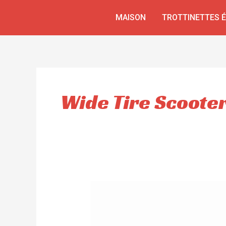
Aller
MAISON
TROTTINETTES 
au
contenu
Wide Tire Scoote