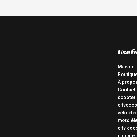
Usefu
Maison
Boutiqu
À propo
Contact
scooter 
citycoc
vélo éle
moto éle
city coc
chopper