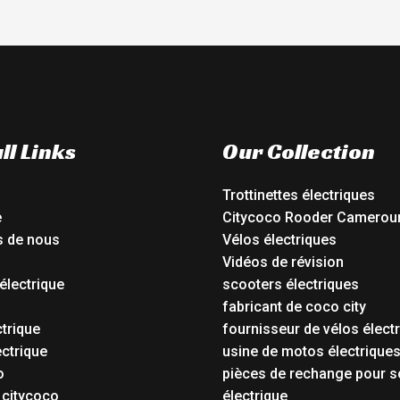
ll Links
Our Collection
Trottinettes électriques
e
Citycoco Rooder Camerou
s de nous
Vélos électriques
Vidéos de révision
électrique
scooters électriques
o
fabricant de coco city
ctrique
fournisseur de vélos élect
ctrique
usine de motos électrique
o
pièces de rechange pour s
 citycoco
électrique