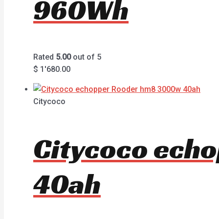
960Wh
Rated
5.00
out of 5
$
1'680.00
Citycoco
Citycoco ech
40ah