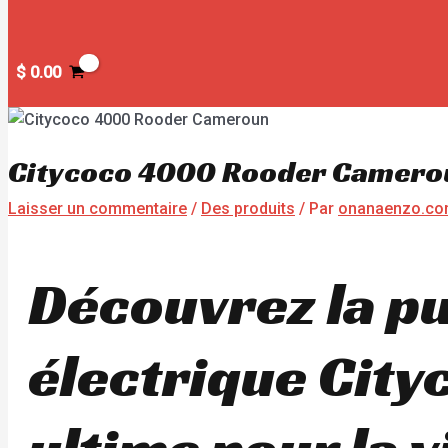
$
0.00
Citycoco 4000 Rooder Camero
Laisser un commentaire
/
Des produits
/ Par
onanaenzo.c
Découvrez la pu
électrique City
ultime pour la v