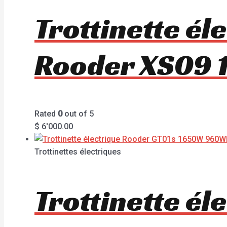
Trottinette él
Rooder XS09 
Rated
0
out of 5
$
6'000.00
Trottinettes électriques
Trottinette é