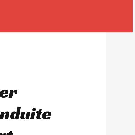
er
onduite
rt.