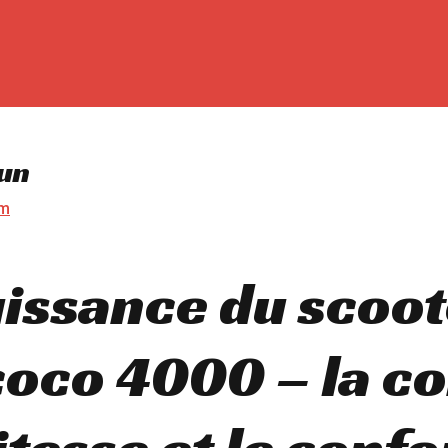
un
om
issance du scoot
coco 4000 – la c
itesse et le confo