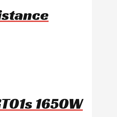
istance
 GT01s 1650W