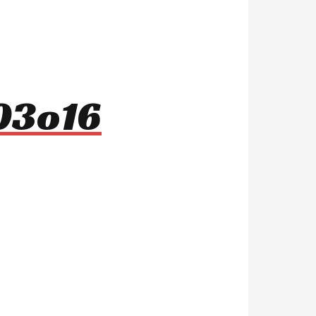
803o16