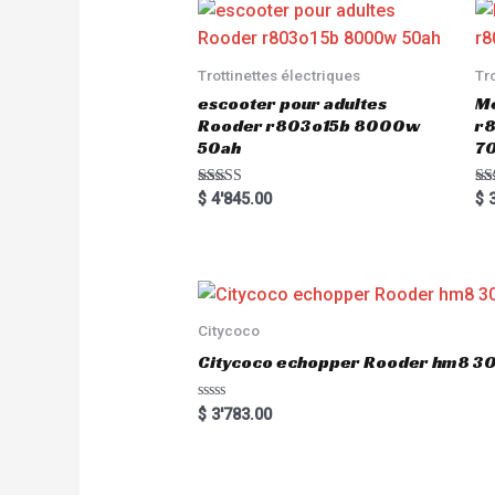
Trottinettes électriques
Tr
escooter pour adultes
Me
Rooder r803o15b 8000w
r8
50ah
7
Rated
Ra
$
4'845.00
$
3
5.00
5.
out of 5
out
Citycoco
Citycoco echopper Rooder hm8 
R
$
3'783.00
a
t
e
d
0