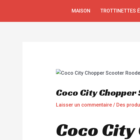
Aller
Navigation
MAISON
TROTTINETTES 
au
de
contenu
l’article
Coco City Chopper
Laisser un commentaire
/
Des produ
Coco City