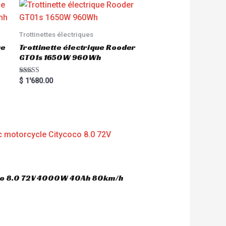
Trottinettes électriques
ue
Trottinette électrique Rooder
GT01s 1650W 960Wh
Rated
$
1'680.00
5.00
out of 5
oco 8.0 72V 4000W 40Ah 80km/h