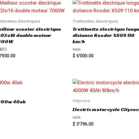
ottinettes électriques
Trottinettes électriques
illeur scooter électrique
Trottinette électrique long
03o16 double moteur
distance Rooder XS09 110
000W
km/h
ted
R
'930.00
$
6'000.00
00
a
 of 5
t
e
d
0
o
u
t
o
f
5
Citycoco
3000w 40ah
Electric motorcycle Cityc
R
$
5'796.00
a
t
e