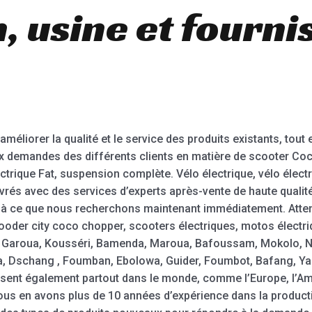
 usine et fourni
’améliorer la qualité et le service des produits existants, t
 demandes des différents clients en matière de scooter Coco
ectrique Fat, suspension complète. Vélo électrique, vélo élect
ivrés avec des services d’experts après-vente de haute qualité
voilà ce que nous recherchons maintenant immédiatement. Att
oder city coco chopper, scooters électriques, motos électriq
, Garoua, Kousséri, Bamenda, Maroua, Bafoussam, Mokolo, N
 Dschang , Foumban, Ebolowa, Guider, Foumbot, Bafang, Ya
ent également partout dans le monde, comme l’Europe, l’Amér
ous en avons plus de 10 années d’expérience dans la producti