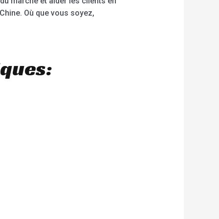
u marché et aider les clients en
 Chine. Où que vous soyez,
iques: