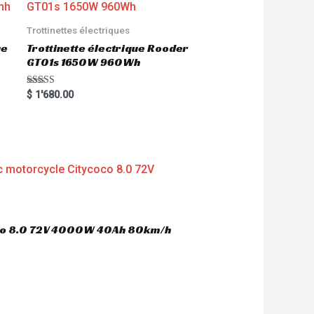
Trottinettes électriques
ue
Trottinette électrique Rooder
GT01s 1650W 960Wh
Rated
$
1'680.00
5.00
out of 5
oco 8.0 72V 4000W 40Ah 80km/h