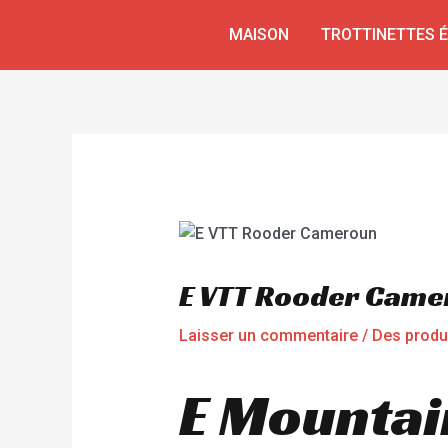
Aller
Navigation
MAISON
TROTTINETTES 
au
de
contenu
l’article
E VTT Rooder Came
Laisser un commentaire
/
Des produ
E Mountai