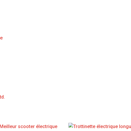
ge
td.