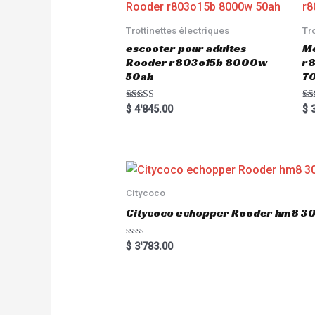
Trottinettes électriques
Tr
escooter pour adultes
Me
Rooder r803o15b 8000w
r8
50ah
7
Rated
Ra
$
4'845.00
$
3
5.00
5.
out of 5
out
Citycoco
Citycoco echopper Rooder hm8 
R
$
3'783.00
a
t
e
d
0
o
u