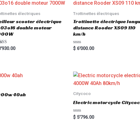
ottinettes électriques
Trottinettes électriques
illeur scooter électrique
Trottinette électrique long
03o16 double moteur
distance Rooder XS09 110
000W
km/h
ted
R
'930.00
$
6'000.00
00
a
 of 5
t
e
d
0
o
u
t
o
f
5
Citycoco
3000w 40ah
Electric motorcycle Cityc
R
$
5'796.00
a
t
e
d
0