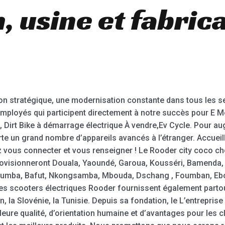
 usine et fabric
on stratégique, une modernisation constante dans tous les 
mployés qui participent directement à notre succès pour E Mo
, Dirt Bike à démarrage électrique À vendre,Ev Cycle. Pour a
te un grand nombre d’appareils avancés à l’étranger. Accueill
ez vous connecter et vous renseigner ! Le Rooder city coco c
pprovisionneront Douala, Yaoundé, Garoua, Kousséri, Bamend
Kumba, Bafut, Nkongsamba, Mbouda, Dschang , Foumban, Ebo
es scooters électriques Rooder fournissent également parto
rin, la Slovénie, la Tunisie. Depuis sa fondation, le L’entrepris
eure qualité, d’orientation humaine et d’avantages pour les cl