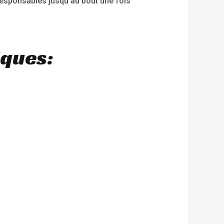
responsables jusqu’au bout une fois
iques: