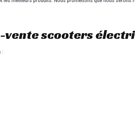
 et les meilleurs produits. Nous promettons que nous serons 
-vente scooters électr
 :