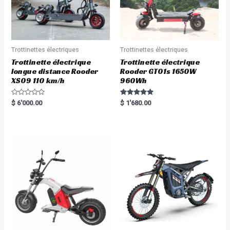
Trottinettes électriques
Trottinettes électriques
Trottinette électrique
Trottinette électrique
longue distance Rooder
Rooder GT01s 1650W
XS09 110 km/h
960Wh
R
Rated
$
6'000.00
$
1'680.00
a
5.00
t
out of 5
e
d
0
o
u
t
o
f
5