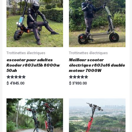
Trottinettes électriques
Trottinettes électriques
escooter pour adultes
Meilleur scooter
Rooder r803o15b 8000w
électrique r803o16 double
50ah
moteur 7000W
Rated
Rated
$
4'845.00
$
3'930.00
5.00
5.00
out of 5
out of 5