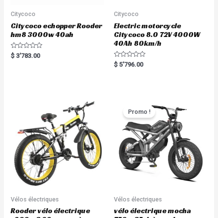
Citycoco
Citycoco
Citycoco echopper Rooder
Electric motorcycle
hm8 3000w 40ah
Citycoco 8.0 72V 4000W
40Ah 80km/h
R
$
3'783.00
a
R
$
5'796.00
t
a
e
t
d
e
0
d
o
0
u
o
t
u
o
t
Promo !
f
o
5
f
5
Vélos électriques
Vélos électriques
Rooder vélo électrique
vélo électrique mocha