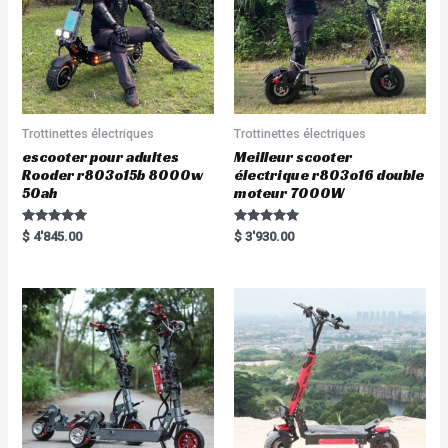
Trottinettes électriques
Trottinettes électriques
escooter pour adultes
Meilleur scooter
Rooder r803o15b 8000w
électrique r803o16 double
50ah
moteur 7000W
Rated
Rated
$
4'845.00
$
3'930.00
5.00
5.00
out of 5
out of 5