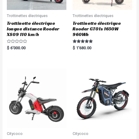
Trottinettes électriques
Trottinettes électriques
Trottinette électrique
Trottinette électrique
longue distance Rooder
Rooder GT01s 1650W
XS09 110 km/h
960Wh
R
Rated
$
6'000.00
$
1'680.00
a
5.00
t
out of 5
e
d
0
o
u
t
o
f
5
Citycoco
Citycoco