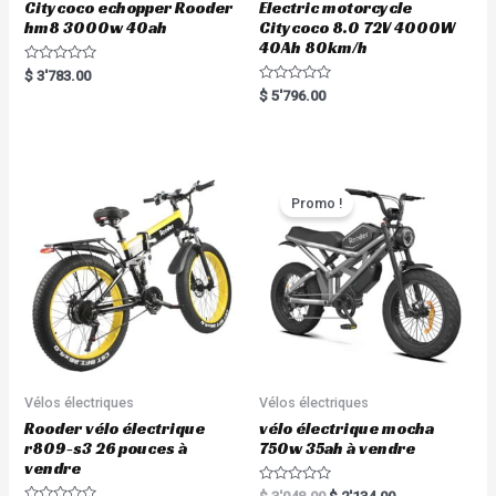
Citycoco echopper Rooder
Electric motorcycle
hm8 3000w 40ah
Citycoco 8.0 72V 4000W
40Ah 80km/h
R
$
3'783.00
a
R
$
5'796.00
t
a
e
t
d
e
0
d
o
0
u
o
t
u
o
t
Promo !
f
o
5
f
5
Vélos électriques
Vélos électriques
Rooder vélo électrique
vélo électrique mocha
r809-s3 26 pouces à
750w 35ah à vendre
vendre
R