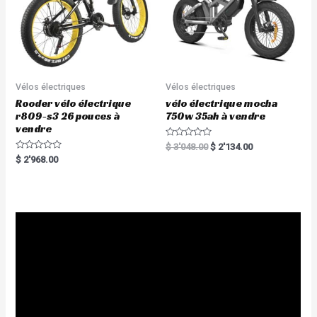
Vélos électriques
Vélos électriques
Rooder vélo électrique
vélo électrique mocha
r809-s3 26 pouces à
750w 35ah à vendre
vendre
R
$
3'048.00
$
2'134.00
a
R
$
2'968.00
t
a
e
t
d
e
0
d
o
0
u
o
t
u
o
t
f
o
5
f
5