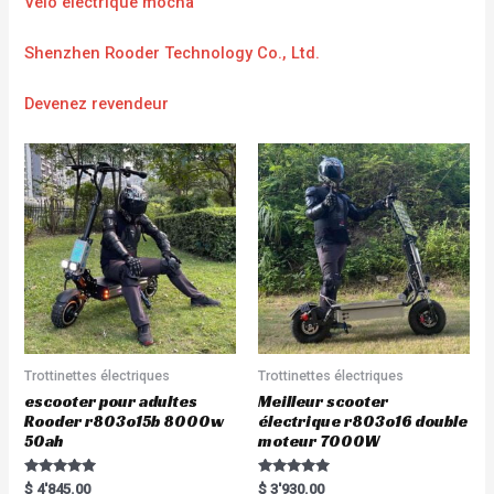
Vélo électrique mocha
Shenzhen Rooder Technology Co., Ltd.
Devenez revendeur
Trottinettes électriques
Trottinettes électriques
escooter pour adultes
Meilleur scooter
Rooder r803o15b 8000w
électrique r803o16 double
50ah
moteur 7000W
Rated
Rated
$
4'845.00
$
3'930.00