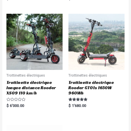
5.00
5.00
out of 5
out of 5
Trottinettes électriques
Trottinettes électriques
Trottinette électrique
Trottinette électrique
longue distance Rooder
Rooder GT01s 1650W
XS09 110 km/h
960Wh
R
Rated
$
6'000.00
$
1'680.00
a
5.00
t
out of 5
e
d
0
o
u