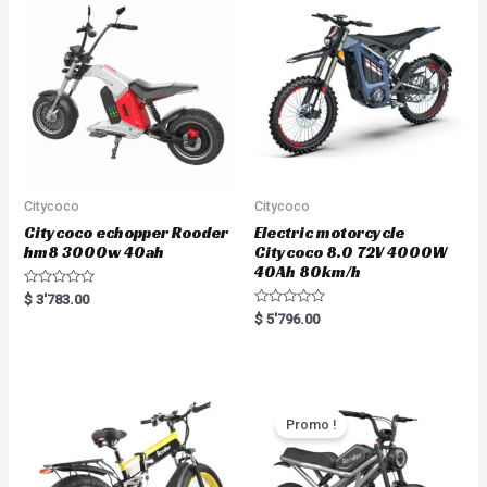
t
o
f
5
Citycoco
Citycoco
Citycoco echopper Rooder
Electric motorcycle
hm8 3000w 40ah
Citycoco 8.0 72V 4000W
40Ah 80km/h
R
$
3'783.00
a
R
$
5'796.00
t
a
e
t
d
e
0
d
o
0
u
o
t
u
o
t
Promo !
f
o
5
f
5