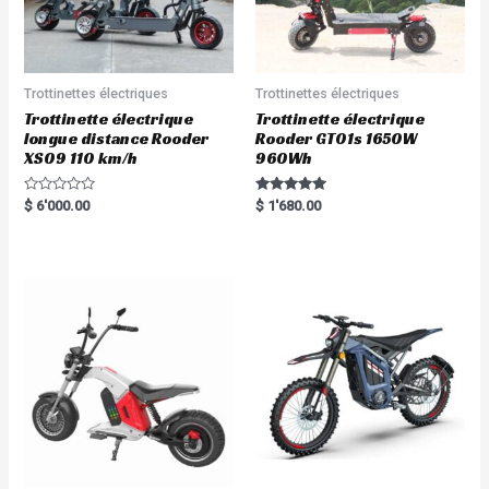
Trottinettes électriques
Trottinettes électriques
Trottinette électrique
Trottinette électrique
longue distance Rooder
Rooder GT01s 1650W
XS09 110 km/h
960Wh
R
Rated
$
6'000.00
$
1'680.00
a
5.00
t
out of 5
e
d
0
o
u
t
o
f
5