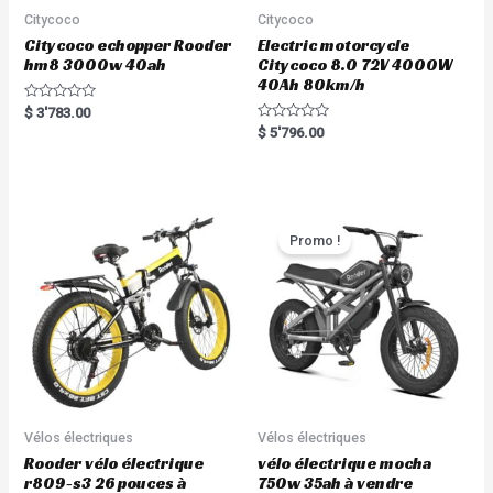
Citycoco
Citycoco
Citycoco echopper Rooder
Electric motorcycle
hm8 3000w 40ah
Citycoco 8.0 72V 4000W
40Ah 80km/h
R
$
3'783.00
a
R
$
5'796.00
t
a
e
t
d
e
0
d
o
0
u
o
t
u
o
t
Promo !
f
o
5
f
5
Vélos électriques
Vélos électriques
Rooder vélo électrique
vélo électrique mocha
r809-s3 26 pouces à
750w 35ah à vendre