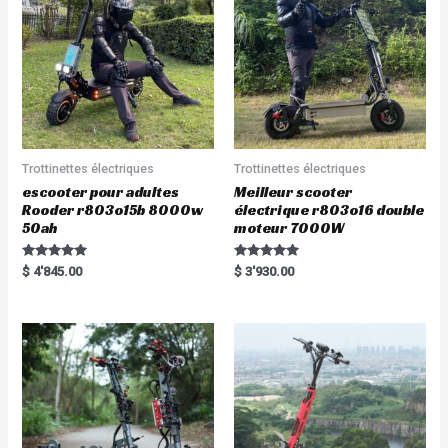
Trottinettes électriques
Trottinettes électriques
escooter pour adultes
Meilleur scooter
Rooder r803o15b 8000w
électrique r803o16 double
50ah
moteur 7000W
Rated
Rated
$
4'845.00
$
3'930.00
5.00
5.00
out of 5
out of 5