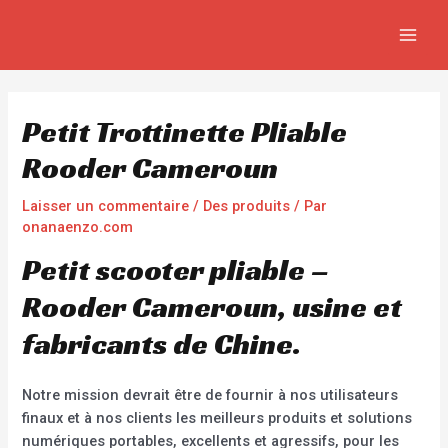
Aller
Navigation
MAIN
au
de
MEN
contenu
l’article
Petit Trottinette Pliable
Rooder Cameroun
Laisser un commentaire
/
Des produits
/ Par
onanaenzo.com
Petit scooter pliable –
Rooder Cameroun, usine et
fabricants de Chine.
Notre mission devrait être de fournir à nos utilisateurs
finaux et à nos clients les meilleurs produits et solutions
numériques portables, excellents et agressifs, pour les