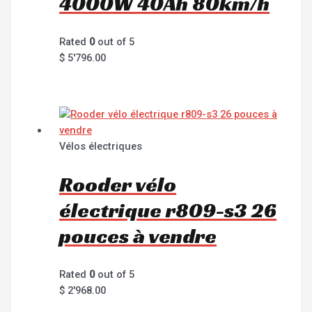
4000W 40Ah 80km/h
Rated
0
out of 5
$
5'796.00
Vélos électriques
Rooder vélo
électrique r809-s3 26
pouces à vendre
Rated
0
out of 5
$
2'968.00