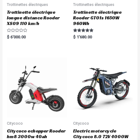
Trottinettes électriques
Trottinettes électriques
Trottinette électrique
Trottinette électrique
longue distance Rooder
Rooder GT01s 1650W
XS09 110 km/h
960Wh
R
Rated
$
6'000.00
$
1'680.00
a
5.00
t
out of 5
e
d
0
o
u
t
o
f
5
Citycoco
Citycoco
Citycoco echopper Rooder
Electric motorcycle
hm8 3000w 40ah
Citycoco 8.0 72V 4000W