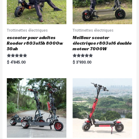
Trottinettes électriques
Trottinettes électriques
escooter pour adultes
Meilleur scooter
Rooder r803o15b 8000w
électrique r803o16 double
50ah
moteur 7000W
Rated
Rated
$
4'845.00
$
3'930.00
5.00
5.00
out of 5
out of 5