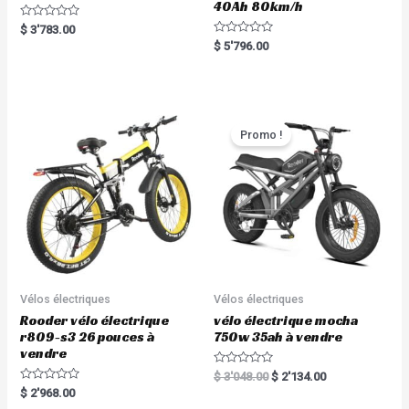
40Ah 80km/h
R
$
3'783.00
a
R
$
5'796.00
t
a
e
t
d
e
0
d
o
0
u
o
t
u
o
t
Promo !
f
o
5
f
5
Vélos électriques
Vélos électriques
Rooder vélo électrique
vélo électrique mocha
r809-s3 26 pouces à
750w 35ah à vendre
vendre
R
$
3'048.00
$
2'134.00
a
R
$
2'968.00
t
a
e