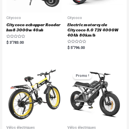
Citycoco
Citycoco
Citycoco echopper Rooder
Electric motorcycle
hm8 3000w 40ah
Citycoco 8.0 72V 4000W
40Ah 80km/h
R
$
3'783.00
a
R
$
5'796.00
t
a
e
t
d
e
0
d
o
0
u
o
t
u
o
t
Promo !
f
o
5
f
5
Vélos électriques
Vélos électriques