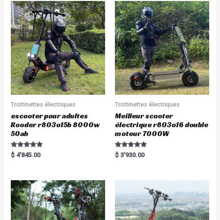
Trottinettes électriques
Trottinettes électriques
escooter pour adultes
Meilleur scooter
Rooder r803o15b 8000w
électrique r803o16 double
50ah
moteur 7000W
Rated
Rated
$
4'845.00
$
3'930.00
5.00
5.00
out of 5
out of 5