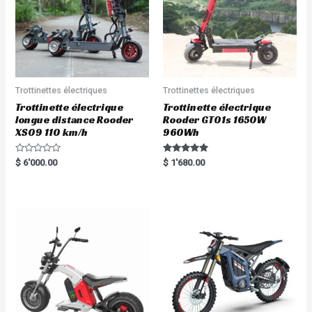
Trottinettes électriques
Trottinettes électriques
Trottinette électrique
Trottinette électrique
longue distance Rooder
Rooder GT01s 1650W
XS09 110 km/h
960Wh
R
Rated
$
6'000.00
$
1'680.00
a
5.00
t
out of 5
e
d
0
o
u
t
o
f
5