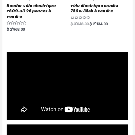
Rooder vélo électrique
vélo électrique mocha
r809-s3 26 pouces à
750w 35ah à vendre
vendre
R
$
3'048.00
$
2'134.00
a
R
$
2'968.00
t
a
e
t
d
e
0
d
o
0
u
o
t
u
o
t
f
o
5
f
5