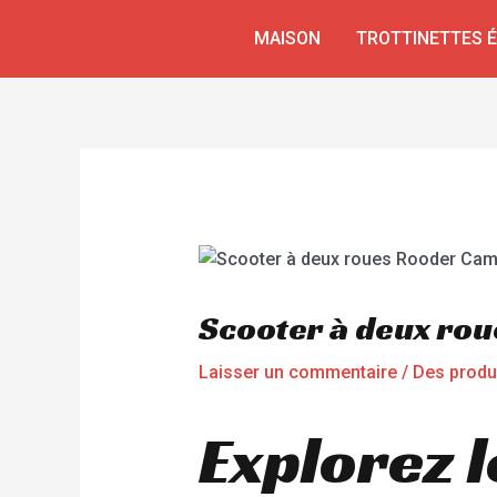
Aller
Navigation
MAISON
TROTTINETTES 
au
de
contenu
l’article
Scooter à deux ro
Laisser un commentaire
/
Des produ
Explorez l