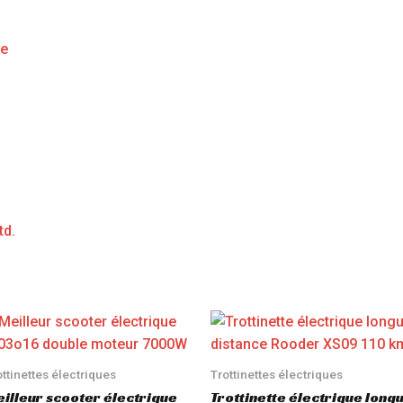
ge
td.
ottinettes électriques
Trottinettes électriques
illeur scooter électrique
Trottinette électrique long