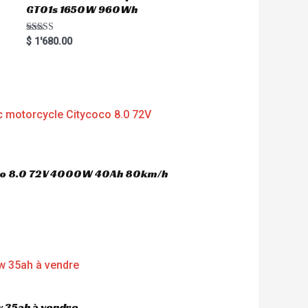
GT01s 1650W 960Wh
Rated
$
1'680.00
5.00
out of 5
oco 8.0 72V 4000W 40Ah 80km/h
 35ah à vendre