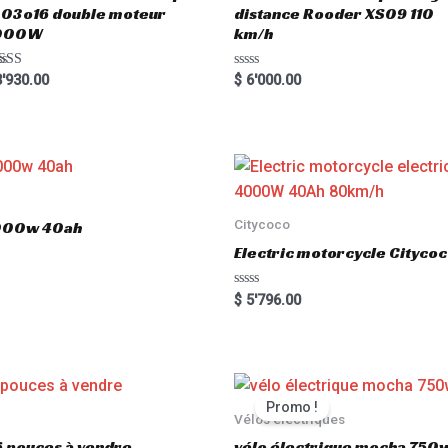
03o16 double moteur
distance Rooder XS09 110
000W
km/h
ted
R
'930.00
$
6'000.00
00
a
 of 5
t
e
d
0
o
u
t
o
f
5
Citycoco
3000w 40ah
Electric motorcycle Cityc
R
$
5'796.00
a
t
e
d
0
o
u
t
Promo !
o
Vélos électriques
f
5
6 pouces à vendre
vélo électrique mocha 750w