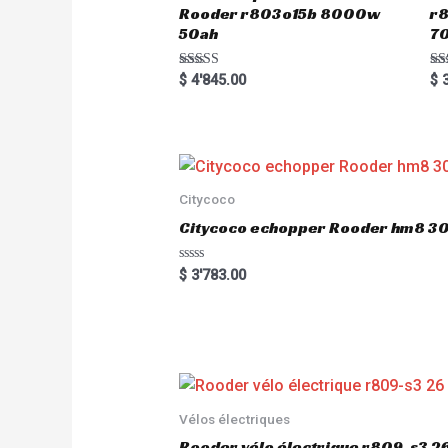
Rooder r803o15b 8000w
r8
50ah
7
Rated
Ra
$
4'845.00
$
3
5.00
5.
out of 5
out
Citycoco
Citycoco echopper Rooder hm8 
R
$
3'783.00
a
t
e
d
0
o
u
t
o
f
5
Vélos électriques
Rooder vélo électrique r809-s3 2