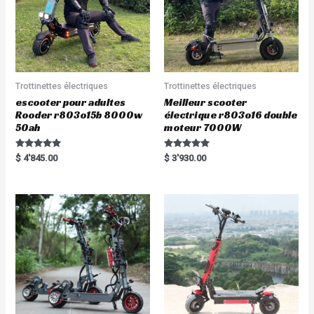
Trottinettes électriques
Trottinettes électriques
escooter pour adultes
Meilleur scooter
Rooder r803o15b 8000w
électrique r803o16 double
50ah
moteur 7000W
Rated
Rated
$
4'845.00
$
3'930.00
5.00
5.00
out of 5
out of 5