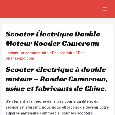
Aller
Navigation
MAIN
au
de
MEN
contenu
l’article
Scooter Électrique Double
Moteur Rooder Cameroun
Laisser un commentaire
/
Des produits
/ Par
onanaenzo.com
Scooter électrique à double
moteur – Rooder Cameroun,
usine et fabricants de Chine.
S’en tenant à la théorie de la très bonne qualité et du
service satisfaisant, nous nous efforçons de devenir votre
superbe partenaire commercial pour les scooters