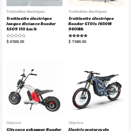
Trottinettes électriques
Trottinettes électriques
Trottinette électrique
Trottinette électrique
longue distance Rooder
Rooder GT01s 1650W
XS09 110 km/h
960Wh
R
Rated
$
6'000.00
$
1'680.00
a
5.00
t
out of 5
e
d
0
o
u
t
o
f
5
Citycoco
Citycoco
Citycoco echopper Rooder
Electric motorcycle