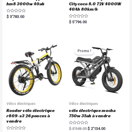
hm8 3000w 40ah
Citycoco 8.0 72V 4000W
40Ah 80km/h
R
$
3'783.00
a
R
$
5'796.00
t
a
e
t
d
e
0
d
o
0
u
o
t
u
o
t
Promo !
f
o
5
f
5
Vélos électriques
Vélos électriques
Rooder vélo électrique
vélo électrique mocha
r809-s3 26 pouces à
750w 35ah à vendre
vendre
R
$
3'048.00
$
2'134.00
a