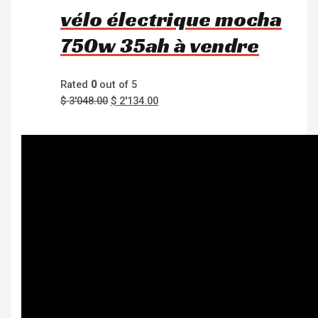
vélo électrique mocha
750w 35ah à vendre
Rated
0
out of 5
$
3'048.00
$
2'134.00