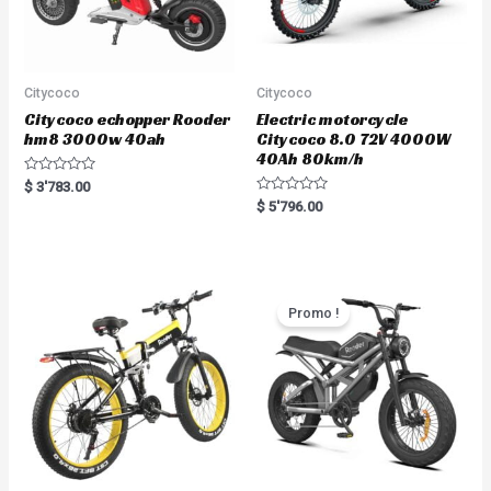
Citycoco
Citycoco
Citycoco echopper Rooder
Electric motorcycle
hm8 3000w 40ah
Citycoco 8.0 72V 4000W
40Ah 80km/h
R
$
3'783.00
a
R
$
5'796.00
t
a
e
t
d
e
0
d
o
0
u
o
t
u
o
t
Promo !
f
o
5
f
5