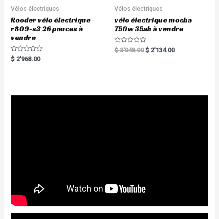
Vélos électriques
Vélos électriques
Rooder vélo électrique
vélo électrique mocha
r809-s3 26 pouces à
750w 35ah à vendre
vendre
R
$
3'048.00
$
2'134.00
a
R
$
2'968.00
t
a
e
t
d
e
0
d
o
0
u
o
t
u
o
t
f
o
5
f
5