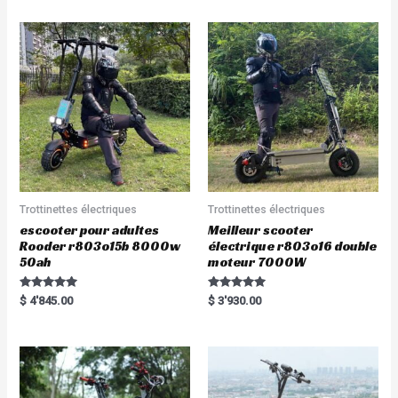
Trottinettes électriques
Trottinettes électriques
escooter pour adultes
Meilleur scooter
Rooder r803o15b 8000w
électrique r803o16 double
50ah
moteur 7000W
Rated
Rated
$
4'845.00
$
3'930.00
5.00
5.00
out of 5
out of 5