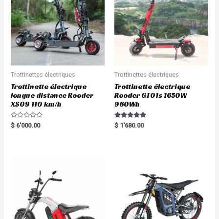
Trottinettes électriques
Trottinettes électriques
Trottinette électrique
Trottinette électrique
longue distance Rooder
Rooder GT01s 1650W
XS09 110 km/h
960Wh
R
Rated
$
6'000.00
$
1'680.00
a
5.00
t
out of 5
e
d
0
o
u
t
o
f
5