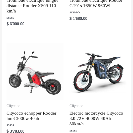
Trottinette électrique longue
Trottinette électrique Rooder
distance Rooder XS09 110
GT01s 1650W 960Wh
km/h
Rated
$
1'680.00
5.00
R
$
6'000.00
out of 5
a
t
e
d
0
o
u
t
o
f
5
Citycoco
Citycoco
Citycoco echopper Rooder
Electric motorcycle Citycoco
hm8 3000w 40ah
8.0 72V 4000W 40Ah
80km/h
R
$
3'783.00