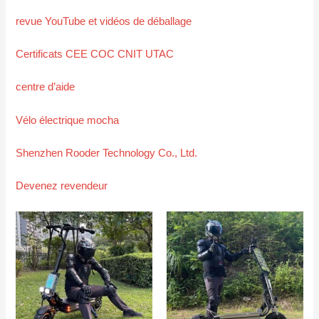
revue YouTube et vidéos de déballage
Certificats CEE COC CNIT UTAC
centre d’aide
Vélo électrique mocha
Shenzhen Rooder Technology Co., Ltd.
Devenez revendeur