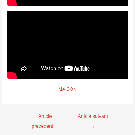
MAISON
←
Article
Article suivant
précédent
→