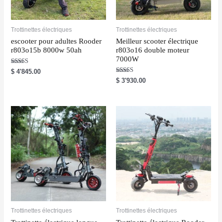
Trottinettes électriques
Trottinettes électriques
escooter pour adultes Rooder
Meilleur scooter électrique
r803o15b 8000w 50ah
r803o16 double moteur
7000W
Rated
$
4'845.00
5.00
Rated
$
3'930.00
out of 5
5.00
out of 5
Trottinettes électriques
Trottinettes électriques