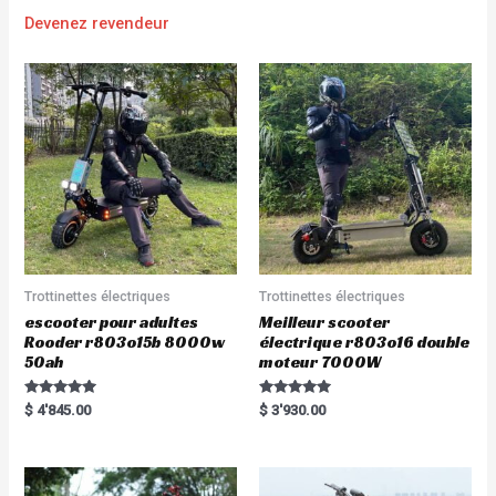
Devenez revendeur
Trottinettes électriques
Trottinettes électriques
escooter pour adultes
Meilleur scooter
Rooder r803o15b 8000w
électrique r803o16 double
50ah
moteur 7000W
Rated
Rated
$
4'845.00
$
3'930.00
5.00
5.00
out of 5
out of 5