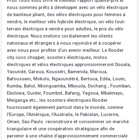
Profi Tools vous offre le meilleur rapport qualité-prix et
nous sommes prêts à développer avec un vélo électrique
de banlieue pliant, des vélos électriques pour femmes à
vendre, le meilleur vélo hybride électrique, un vélo tout-
terrain électrique à vendre pour adultes, le prix du vélo
électrique. Nous invitons cordialement les clients
nationaux et étrangers à nous rejoindre et à coopérer
avec nous pour profiter d’un avenir meilleur. Le Rooder
city coco chopper, scooters électriques, motos
électriques et vélos électriques approvisionneront Douala,
Yaoundé, Garoua, Kousséri, Bamenda, Maroua,
Bafoussam, Mokolo, Ngaoundéré, Bertoua, Edéa, Loum,
Kumba, Bafut, Nkongsamba, Mbouda, Dschang , Foumban,
Ebolowa, Guider, Foumbot, Bafang, Yagoua, Mbalmayo,
Meiganga etc., les scooters électriques Rooder
fournissent également partout dans le monde, comme
l’Europe, l’Amérique, l’Australie, le Pakistan, Lucerne,
Oman, Sao Paulo. reconstruire et consommer un marché
triangulaire et une coopération stratégique afin de
parvenir à une chaîne d’approvisionnement commerciale