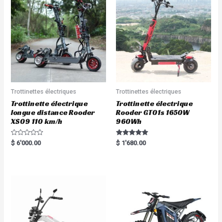
Trottinettes électriques
Trottinettes électriques
Trottinette électrique
Trottinette électrique
longue distance Rooder
Rooder GT01s 1650W
XS09 110 km/h
960Wh
R
Rated
$
6'000.00
$
1'680.00
a
5.00
t
out of 5
e
d
0
o
u
t
o
f
5