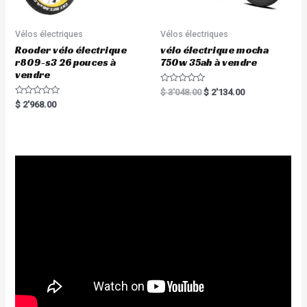
Vélos électriques
Vélos électriques
Rooder vélo électrique
vélo électrique mocha
r809-s3 26 pouces à
750w 35ah à vendre
vendre
R
$
3'048.00
$
2'134.00
a
R
$
2'968.00
t
a
e
t
d
e
0
d
o
0
u
o
t
u
o
t
f
o
5
f
5