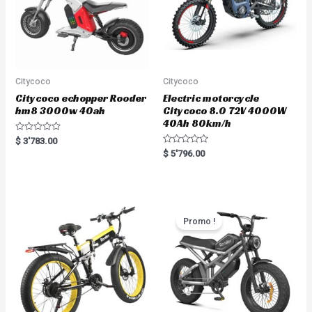
Citycoco
Citycoco
Citycoco echopper Rooder
Electric motorcycle
hm8 3000w 40ah
Citycoco 8.0 72V 4000W
40Ah 80km/h
R
$
3'783.00
a
R
$
5'796.00
t
a
e
t
d
e
0
d
o
0
u
o
t
u
o
t
Promo !
f
o
5
f
5