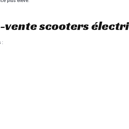
e plus élevé.
-vente scooters électr
 :