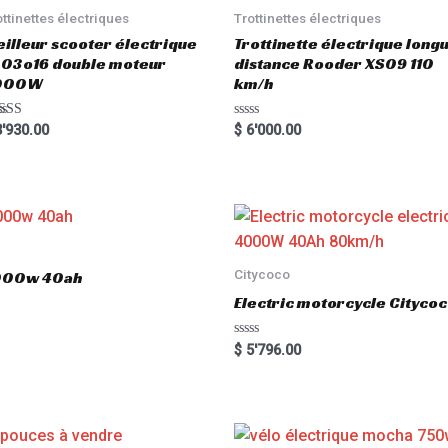
ottinettes électriques
Trottinettes électriques
illeur scooter électrique
Trottinette électrique long
03o16 double moteur
distance Rooder XS09 110
000W
km/h
ted
R
'930.00
$
6'000.00
00
a
 of 5
t
e
d
0
o
u
t
o
f
5
Citycoco
3000w 40ah
Electric motorcycle Cityc
R
$
5'796.00
a
t
e
d
0
o
u