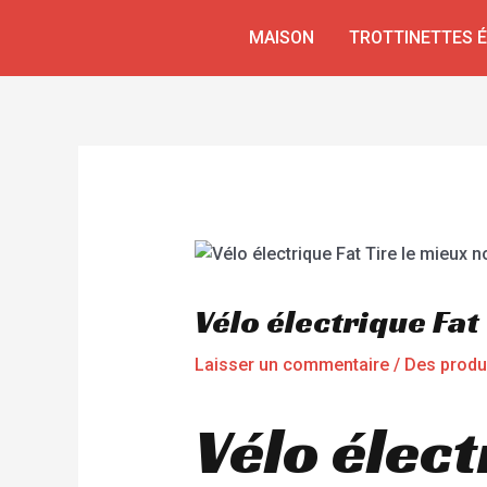
Aller
Navigation
MAISON
TROTTINETTES 
au
de
contenu
l’article
Vélo électrique Fa
Laisser un commentaire
/
Des produ
Vélo élect