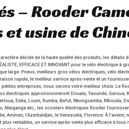
és – Rooder Cam
 et usine de Chin
ctère décide de la haute qualité des produits, les détails dé
e RÉALISTE, EFFICACE ET INNOVANT pour le vélo électrique à gr
rique large. Pneus, meilleurs gros vélos électriques, vélo élec
vraison rapide, le meilleur service après-vente et un fourniss
petites entreprises, nous serons votre meilleur choix. Le R
élos électriques approvisionneront Douala, Yaoundé, Garoua,
rtoua, Edéa, Loum, Kumba, Bafut, Nkongsamba, Mbouda, Dsc
 Meiganga etc., les scooters électriques Rooder fournissen
lie, Amman, l’Azerbaïdjan, le Venezuela, Florence. À l’avenir
et plus rentables, un service après-vente plus efficace à tous