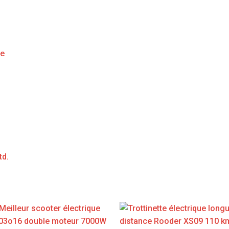
ge
td.