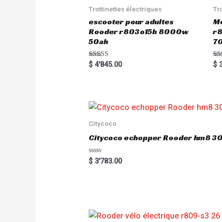
Trottinettes électriques
Tr
escooter pour adultes
Me
Rooder r803o15b 8000w
r8
50ah
7
Rated
Ra
$
4'845.00
$
3
5.00
5.
out of 5
out
Citycoco
Citycoco echopper Rooder hm8 
R
$
3'783.00
a
t
e
d
0
o
u
t
o