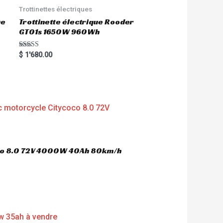
Trottinettes électriques
ue
Trottinette électrique Rooder
GT01s 1650W 960Wh
Rated
$
1'680.00
5.00
out of 5
oco 8.0 72V 4000W 40Ah 80km/h