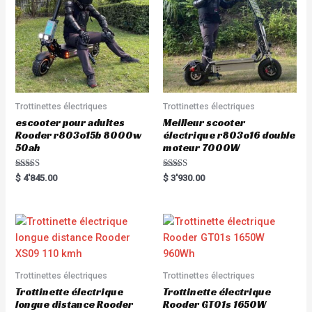
Trottinettes électriques
Trottinettes électriques
escooter pour adultes
Meilleur scooter
Rooder r803o15b 8000w
électrique r803o16 double
50ah
moteur 7000W
Rated
Rated
$
4'845.00
$
3'930.00
5.00
5.00
out of 5
out of 5
Trottinettes électriques
Trottinettes électriques
Trottinette électrique
Trottinette électrique
longue distance Rooder
Rooder GT01s 1650W