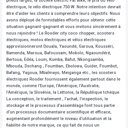
pneus larges, la société Electric Fat Bike, le prix du vélo
électrique, le vélo électrique 750 W. Notre intention devrait
être d’aider les clients à comprendre leurs objectifs. Nous
avons déployé de formidables efforts pour obtenir cette
situation gagnant-gagnant et vous invitons sincèrement à
nous rejoindre ! Le Rooder city coco chopper, scooters
électriques, motos électriques et vélos électriques
approvisionneront Douala, Yaoundé, Garoua, Kousséri,
Bamenda, Maroua, Bafoussam, Mokolo, Ngaoundéré,
Bertoua, Edéa, Loum, Kumba, Bafut, Nkongsamba,
Mbouda, Dschang , Foumban, Ebolowa, Guider, Foumbot,
Bafang, Yagoua, Mbalmayo, Meiganga etc., les scooters
électriques Rooder fournissent également partout dans le
monde, comme l’Europe, l’Amérique, l’Australie,
l’Amérique, la Slovénie, la Lettonie, la République tchèque.
La conception, le traitement , l’achat, l’inspection, le
stockage et le processus d’assemblage font tous partie
d’un processus documentaire scientifique et efficace,
augmentant profondément le niveau d’utilisation et la
fiabilité de notre marque, ce qui fait de nous un