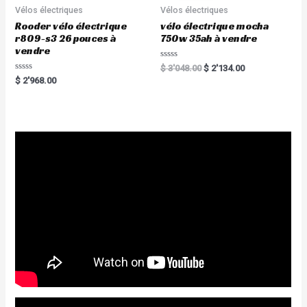
f
5
Vélos électriques
Vélos électriques
Rooder vélo électrique
vélo électrique mocha
r809-s3 26 pouces à
750w 35ah à vendre
vendre
R
$
3'048.00
$
2'134.00
a
R
$
2'968.00
t
a
e
t
d
e
0
d
o
0
u
o
t
u
o
t
f
o
5
f
5