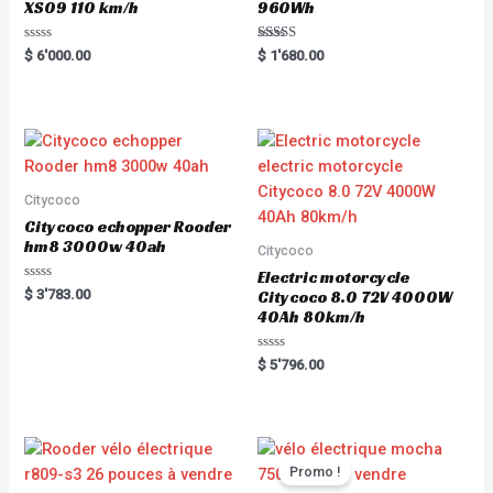
XS09 110 km/h
960Wh
R
Rated
$
6'000.00
$
1'680.00
a
5.00
t
out of 5
e
d
0
o
u
t
o
f
5
Citycoco
Citycoco echopper Rooder
hm8 3000w 40ah
Citycoco
Electric motorcycle
R
$
3'783.00
Citycoco 8.0 72V 4000W
a
40Ah 80km/h
t
e
d
0
R
$
5'796.00
o
a
u
t
t
e
o
d
f
0
5
o
u
t
Promo !
o