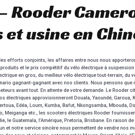
 – Rooder Camer
 et usine en Chin
 efforts conjoints, les affaires entre nous nous apportero
produits et le prix compétitif du vélo électrique à suspensi
ectrique en gros, du meilleur vélo électrique tout-terrain, du 
énario gagnant-gagnant avec nos clients. Nous pensons que no
teurs avant tout. En attente de votre demande. Le Rooder ci
élos électriques approvisionneront Douala, Yaoundé, Garoua,
rtoua, Edéa, Loum, Kumba, Bafut, Nkongsamba, Mbouda, Dsc
 Meiganga etc., les scooters électriques Rooder fournissen
e, le Guatemala, l’Amérique, Pretoria, Brisbane. En raison de l
n et notre service sincère nous permettent de vendre nos m