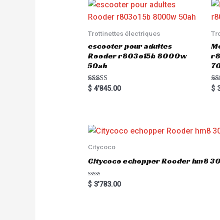
Trottinettes électriques
Tr
escooter pour adultes
Me
Rooder r803o15b 8000w
r8
50ah
7
Rated
Ra
$
4'845.00
$
3
5.00
5.
out of 5
out
Citycoco
Citycoco echopper Rooder hm8 
R
$
3'783.00
a
t
e
d
0