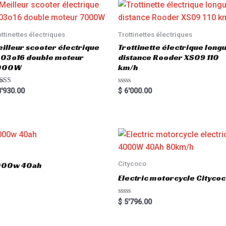
ottinettes électriques
Trottinettes électriques
illeur scooter électrique
Trottinette électrique long
03o16 double moteur
distance Rooder XS09 110
000W
km/h
ted
R
'930.00
$
6'000.00
00
a
 of 5
t
e
d
0
o
u
t
o
f
5
Citycoco
3000w 40ah
Electric motorcycle Cityc
R
$
5'796.00
a
t
e