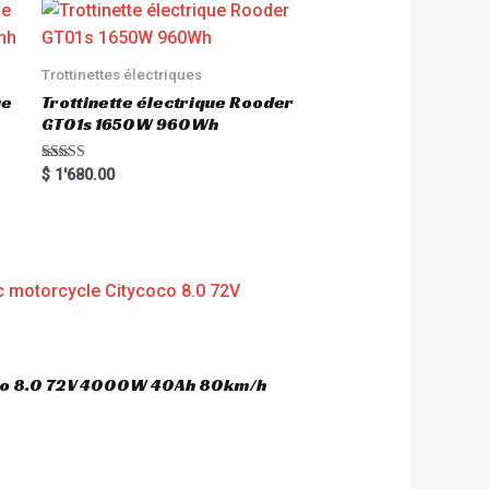
Trottinettes électriques
ue
Trottinette électrique Rooder
GT01s 1650W 960Wh
Rated
$
1'680.00
5.00
out of 5
oco 8.0 72V 4000W 40Ah 80km/h