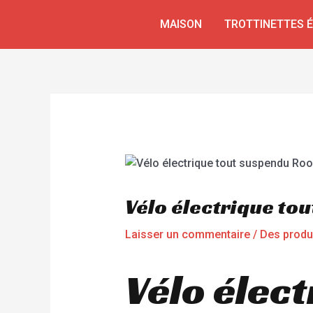
Aller
Navigation
MAISON
TROTTINETTES 
au
de
contenu
l’article
Vélo électrique t
Laisser un commentaire
/
Des produ
Vélo élec