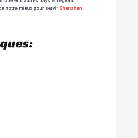
urope et d’autres pays et régions.
 notre mieux pour servir
Shenzhen
iques: