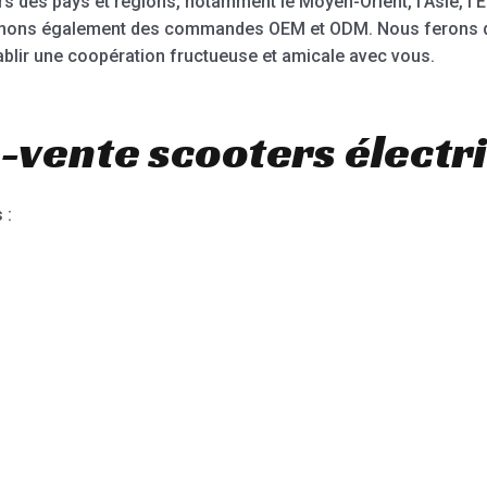
s des pays et régions, notamment le Moyen-Orient, l’Asie, l’E
nons également des commandes OEM et ODM. Nous ferons de
ablir une coopération fructueuse et amicale avec vous.
-vente scooters électr
 :